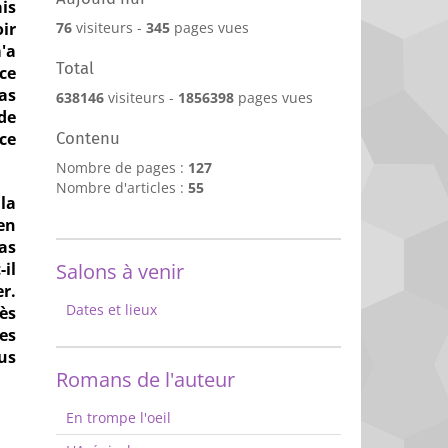
ais
oir
76
visiteurs -
345
pages vues
'a
Total
ce
as
638146
visiteurs -
1856398
pages vues
de
 ce
Contenu
Nombre de pages :
127
Nombre d'articles :
55
la
en
as
il
Salons à venir
r.
Dates et lieux
ès
es
ous
Romans de l'auteur
En trompe l'oeil