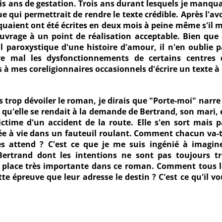
ois ans de gestation. Trois ans durant lesquels je manqu
e qui permettrait de rendre le texte crédible. Après l'av
uaient ont été écrites en deux mois à peine même s'il m
'ouvrage à un point de réalisation acceptable. Bien que 
l paroxystique d'une histoire d'amour, il n'en oublie p
re mal les dysfonctionnements de certains centres 
s à mes coreligionnaires occasionnels d'écrire un texte à
trop dévoiler le roman, je dirais que "Porte-moi" narre 
 qu'elle se rendait à la demande de Bertrand, son mari, 
ctime d'un accident de la route. Elle s'en sort mais p
e à vie dans un fauteuil roulant. Comment chacun va-t-
es attend ? C'est ce que je me suis ingénié à imagine
Bertrand dont les intentions ne sont pas toujours tr
e place très importante dans ce roman. Comment tous l
te épreuve que leur adresse le destin ? C'est ce qu'il v