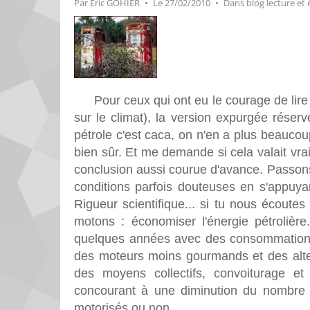
Par
Éric GOHIER
Le 27/02/2010
Dans
blog lecture et 
Pour ceux qui ont eu le courage de lire 
sur le climat), la version expurgée réser
pétrole c'est caca, on n'en a plus beaucou
bien sûr. Et me demande si cela valait vra
conclusion aussi courue d'avance. Passon
conditions parfois douteuses en s'appuyan
Rigueur scientifique... si tu nous écoute
motons : économiser l'énergie pétrolièr
quelques années avec des consommations
des moteurs moins gourmands et des alte
des moyens collectifs, convoiturage et 
concourant à une diminution du nombre d
motorisés ou non.