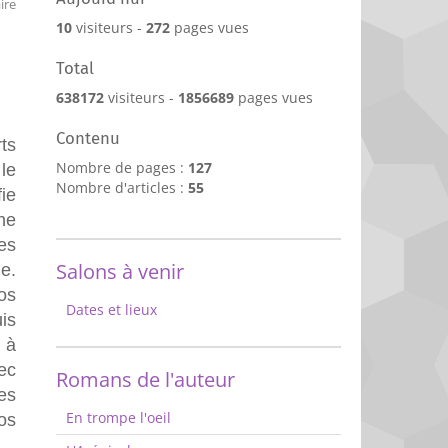
ire
10
visiteurs -
272
pages vues
Total
638172
visiteurs -
1856689
pages vues
Contenu
rts
Nombre de pages :
127
le
Nombre d'articles :
55
fie
ne
es
Salons à venir
e.
os
Dates et lieux
is
 à
ec
Romans de l'auteur
es
En trompe l'oeil
os