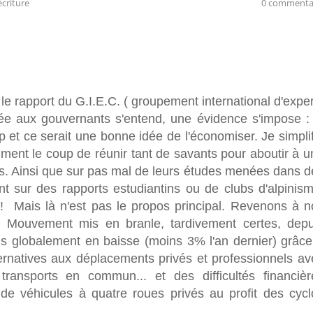
écriture
0 commenta
le rapport du G.I.E.C. ( groupement international d'expe
vée aux gouvernants s'entend, une évidence s'impose : 
p et ce serait une bonne idée de l'économiser. Je simpli
iment le coup de réunir tant de savants pour aboutir à u
s. Ainsi que sur pas mal de leurs études menées dans d
t sur des rapports estudiantins ou de clubs d'alpinism
s ! Mais là n'est pas le propos principal. Revenons à n
e. Mouvement mis en branle, tardivement certes, depu
 globalement en baisse (moins 3% l'an dernier) grâce
rnatives aux déplacements privés et professionnels av
transports en commun... et des difficultés financièr
e véhicules à quatre roues privés au profit des cycl