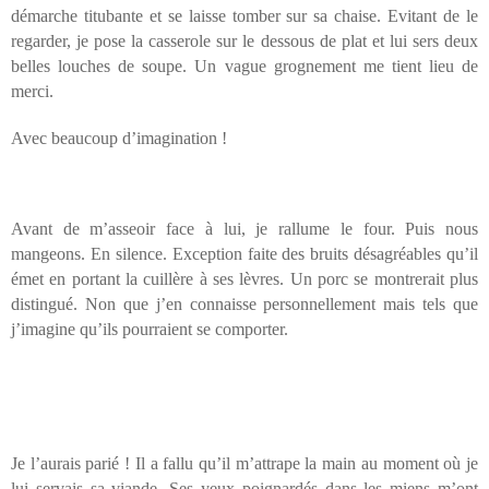
démarche titubante et se laisse tomber sur sa chaise. Evitant de le
regarder, je pose la casserole sur le dessous de plat et lui sers deux
belles louches de soupe. Un vague grognement me tient lieu de
merci.
Avec beaucoup d’imagination !
Avant de m’asseoir face à lui, je rallume le four. Puis nous
mangeons. En silence. Exception faite des bruits désagréables qu’il
émet en portant la cuillère à ses lèvres. Un porc se montrerait plus
distingué. Non que j’en connaisse personnellement mais tels que
j’imagine qu’ils pourraient se comporter.
Je l’aurais parié ! Il a fallu qu’il m’attrape la main au moment où je
lui servais sa viande. Ses yeux poignardés dans les miens m’ont