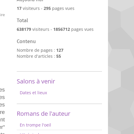
17
visiteurs -
295
pages vues
ire
Total
638179
visiteurs -
1856712
pages vues
Contenu
Nombre de pages :
127
Nombre d'articles :
55
Salons à venir
les
Dates et lieux
es
es
re
Romans de l'auteur
nt
En trompe l'oeil
er"