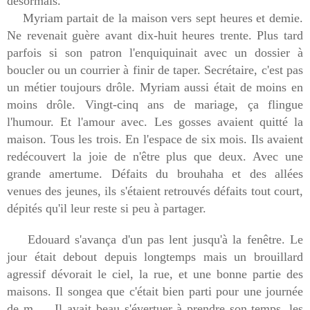
désormais.
Myriam partait de la maison vers sept heures et demie.
Ne revenait guère avant dix-huit heures trente. Plus tard
parfois si son patron l'enquiquinait avec un dossier à
boucler ou un courrier à finir de taper. Secrétaire, c'est pas
un métier toujours drôle. Myriam aussi était de moins en
moins drôle. Vingt-cinq ans de mariage, ça flingue
l'humour. Et l'amour avec. Les gosses avaient quitté la
maison. Tous les trois. En l'espace de six mois. Ils avaient
redécouvert la joie de n'être plus que deux. Avec une
grande amertume. Défaits du brouhaha et des allées
venues des jeunes, ils s'étaient retrouvés défaits tout court,
dépités qu'il leur reste si peu à partager.
Edouard s'avança d'un pas lent jusqu'à la fenêtre. Le
jour était debout depuis longtemps mais un brouillard
agressif dévorait le ciel, la rue, et une bonne partie des
maisons. Il songea que c'était bien parti pour une journée
de m..... Il avait beau s'évertuer à prendre son temps, les