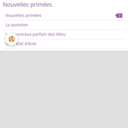
Nouvelles primées
Nouvelles primées
0
La question
Le doucereux parfum des tilleu
Sans état d'âme
Margot
Parvenir à dame
Le rideau
Les ateliers d'autogestion
Quand les parallèles se croise
L'Apocalypse selon la Grande M
Trop c'est trop
Alternative