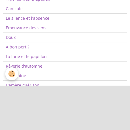
Canicule
Le silence et l'absence
Emouvance des sens
Doux
A bon port ?
La lune et le papillon
Rêverie d'automne
Elle, haine
L'amère guérison
Coup de balai
quiz
Quiz