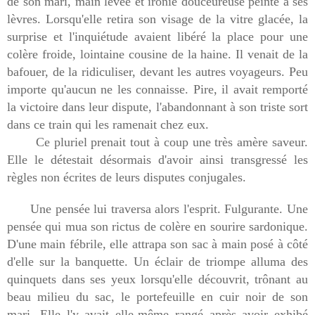
de son mari, main levée et ironie douceureuse peinte à ses
lèvres. Lorsqu'elle retira son visage de la vitre glacée, la
surprise et l'inquiétude avaient libéré la place pour une
colère froide, lointaine cousine de la haine. Il venait de la
bafouer, de la ridiculiser, devant les autres voyageurs. Peu
importe qu'aucun ne les connaisse. Pire, il avait remporté
la victoire dans leur dispute, l'abandonnant à son triste sort
dans ce train qui les ramenait chez eux.
Ce pluriel prenait tout à coup une très amère saveur.
Elle le détestait désormais d'avoir ainsi transgressé les
règles non écrites de leurs disputes conjugales.
Une pensée lui traversa alors l'esprit. Fulgurante. Une
pensée qui mua son rictus de colère en sourire sardonique.
D'une main fébrile, elle attrapa son sac à main posé à côté
d'elle sur la banquette. Un éclair de triompe alluma des
quinquets dans ses yeux lorsqu'elle découvrit, trônant au
beau milieu du sac, le portefeuille en cuir noir de son
mari. Elle l'y avait elle-même rangé après avoir exhibé