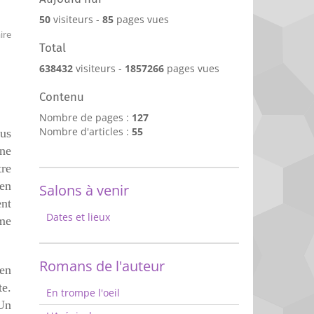
50
visiteurs -
85
pages vues
ire
Total
638432
visiteurs -
1857266
pages vues
Contenu
Nombre de pages :
127
Nombre d'articles :
55
lus
 ne
tre
ien
Salons à venir
ent
Dates et lieux
 me
Romans de l'auteur
en
te.
En trompe l'oeil
 Un