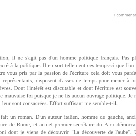
1 commenta
ion, il ne s'agit pas d'un homme politique français. Pas p
sacré à la politique. Il en sort tellement ces temps-ci que l'on
re vous pris par la passion de l'écriture cela doit vous paraî
et représentants, disposent d'assez de temps pour mener à b
ivres. Dont l'intérêt est discutable et dont l'écriture est souv
s de mauvaise foi puisque je ne lis aucun ouvrage politique. Je
i leur sont consacrées. Effort suffisant me semble-t-il.
ait un roman. D'un auteur italien, homme de gauche, anci
aire de Rome, et actuel premier secrétaire du Parti démocra
ni dont je viens de découvrir "La découverte de l'aube".