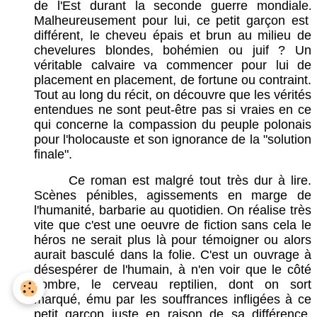
de l'Est durant la seconde guerre mondiale
.
Malheureusement pour lui, ce petit garçon est
différent, le cheveu épais et brun au milieu de
chevelures blondes, bohémien ou juif ? Un
véritable calvaire va commencer pour lui de
placement en placement, de fortune ou contraint.
Tout au long du récit, on découvre que les vérités
entendues ne sont peut-être pas si vraies en ce
qui concerne la compassion du peuple polonais
pour l'holocauste et son ignorance de la "solution
finale".
Ce roman est malgré tout très dur à lire.
Scènes pénibles, agissements en marge de
l'humanité, barbarie au quotidien. On réalise très
vite que c'est une oeuvre de fiction sans cela le
héros ne serait plus là pour témoigner ou alors
aurait basculé dans la folie. C'est un ouvrage à
désespérer de l'humain, à n'en voir que le côté
sombre, le cerveau reptilien, dont on sort
marqué, ému par les souffrances infligées à ce
petit garçon juste en raison de sa différence.