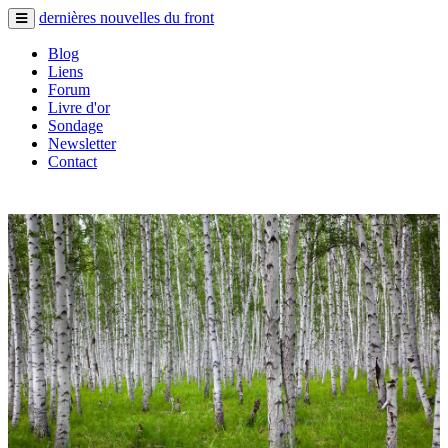
dernières nouvelles du front
Blog
Liens
Forum
Livre d'or
Sondage
Newsletter
Contact