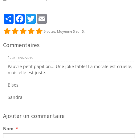
Partager
Facebook
Twitter
Email
5
votes. Moyenne
5
sur 5.
Commentaires
1.
Le 18/02/2010
Pauvre petit papillon... Une jolie fable! La morale est cruelle,
mais elle est juste.
Bises,
Sandra
Ajouter un commentaire
Nom