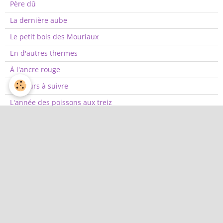
Père dû
La dernière aube
Le petit bois des Mouriaux
En d'autres thermes
À l'ancre rouge
Les jours à suivre
L'année des poissons aux treiz
Tout hasard est un rendez-vous
Une seule lettre vous manque
Fleur de Lune et le chien de M
Lâchez les chiens
La valse lente des corps
Les cris pour ces âmes
Omissions