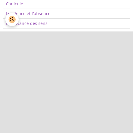
Canicule
Le silence et l'absence
Emouvance des sens
Doux
A bon port ?
La lune et le papillon
Rêverie d'automne
Elle, haine
L'amère guérison
Coup de balai
quiz
Quiz