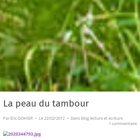
La peau du tambour
Par
Éric GOHIER
Le 22/02/2012
Dans
blog lecture et écriture
1 commentaire