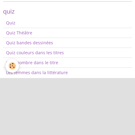
quiz
Quiz
Quiz Théâtre
Quiz bandes dessinées
Quiz couleurs dans les titres
Quiz nombre dans le titre
Les femmes dans la littérature
Les ouvrages influents
Vipère au poing d'Hervé Bazin
Le vieil homme et la mer d'Ern
La gloire de mon père de Marce
La mort est mon métier